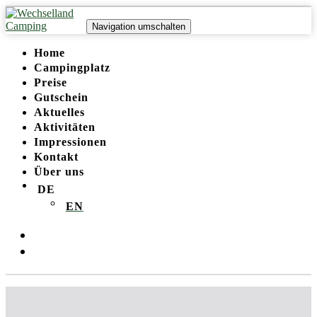
Links
Zur
überspringen
primären
Navigation umschalten
Navigation
springen
Home
Zum
Campingplatz
Inhalt
Preise
springen
Gutschein
Aktuelles
Aktivitäten
Impressionen
Kontakt
Über uns
DE
EN